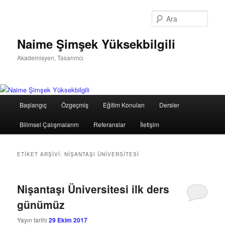
Birincil
İkincil
içeriğe
içeriğe
Ara
geç
geç
Naime Şimşek Yüksekbilgili
Akademisyen, Tasarımcı
Ana
Başlangıç
Özgeçmiş
Eğitim Konuları
Dersler
menü
Bilimsel Çalışmalarım
Referanslar
İletişim
ETIKET ARŞIVI:
NIŞANTAŞI ÜNIVERSITESI
Nişantaşı Üniversitesi ilk ders
günümüz
Yayın tarihi
29 Ekim 2017