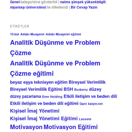
Genel
kategorisine gönderildi
|
naime şimşek yüksekbilgili
,
nişantaşı üniversitesi
ile etiketlendi
|
Bir Cevap Yazın
ETIKETLER
10.kat
Adabı Muaşeret
Adabı Muaşeret eğitimi
Analitik Düşünme ve Problem
Çözme
Analitik Düşünme ve Problem
Çözme eğitimi
beyaz eşya teknisyen eğitim
Bireysel Verimlilik
Bireysel Verimlilik Eğitimi
BSH
düzey
Burberry
Etkili iletişim ve beden dili
düzey pazarlama
Eren Holding
Etkili iletişim ve beden dili eğitimi
Gant
kaiyer.net
Kişisel İmaj Yönetimi
Kişisel İmaj Yönetimi Eğitimi
Lacoste
Motivasyon
Motivasyon Eğitimi