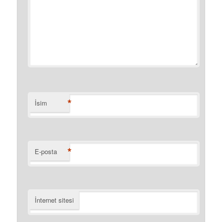
*
İsim
*
E-posta
İnternet sitesi