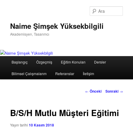
Birincil
içeriğe
Ara
geç
Naime Şimşek Yüksekbilgili
Akademisyen, Tasarımcı
Ana
Başlangıç
Özgeçmiş
Eğitim Konuları
Dersler
menü
Bilimsel Çalışmalarım
Referanslar
İletişim
Yazı
←
Önceki
Sonraki
→
dolaşımı
B/S/H Mutlu Müşteri Eğitimi
Yayın tarihi
10 Kasım 2018