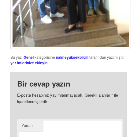
Bu yazı
Genel
kategorisine
naimeyuksekbilgili
tarafından yazılmıştır.
yer imlerinize ekleyin
.
Bir cevap yazın
E-posta hesabınız yayımlanmayacak.
Gerekli alanlar
*
ile
işaretlenmişlerdir
Yorum